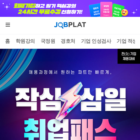
홈
학원강의
국정원
경호처
기업 인성검사
기업 적성