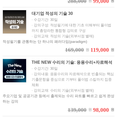
288,000
99,000
원
원
대기업 적성의 기술 30
· 수강기간: 30일
· 강의구성: 적성필기에 대한 기초 이해부터 풀이법
까지 총망라한 통합형 강의로 구성
· 강의교재: 적성의 기술(외부서점 별매)
적성필기를 관통하는 단 하나의 패러다임(paradigm)
169,000
119,000
원
원
THE NEW 수리의 기술: 응용수리+자료해석
· 수강기간: 30일
· 강의내용: 응용수리와 자료해석으로 빈출되는 핵심
기출문항을 중심으로 기부터 풀이법 스킬까지 집중
체화
· 강의교재: 수리의 기술(외부서점 별매)
주요기업 및 공공기관 등에서 출제되는 수리 파트를 빠르고 쉽게 완성
하는 강의
139,000
98,000
원
원