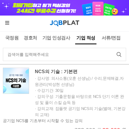
국정원
경호처
기업 인성검사
기업 적성
서류/면접
NCS의 기술 : 기본편
· 강사명: 의사소통(오훈 선생님) / 수리,문제해결,자
원관리(박성현 선생님)
· 수강기간: 30일
· 강의구성: 기출문항을 바탕으로 NCS 단기 이론 완
성 및 풀이 스킬 습득 등
· 강의교재: 잡플랫 공기업 NCS의 기술(별매, 기본강
의 교재)
공기업 NCS를 기초부터 시작할 수 있는 강의