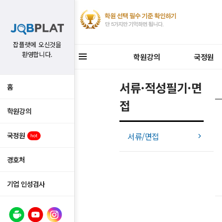
잡플랫에 오신것을
환영합니다.
학원강의
국정원
서류·적성필기·면
홈
접
학원강의
국정원
서류/면접
hot
경호처
기업 인성검사