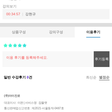
강의보기
00:34:57
강현규
상품구성
강의구성
이용후기
후기등록
일반 수강후기
0
건
최신순
별점순
(주)아이진로
대표이사 : 이완 | 서비스명 : 잡플랫
통신판매업신고번호 : 제2021-서울동작-0487호