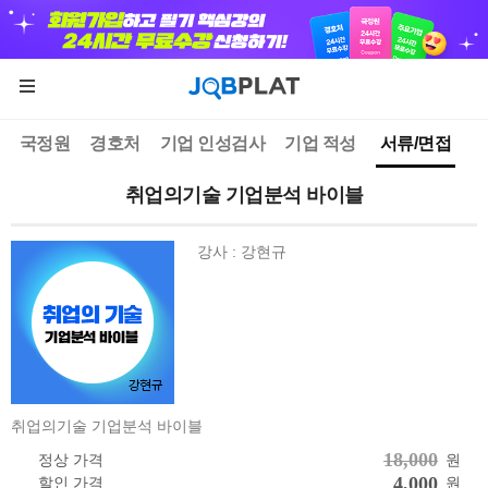
국정원
경호처
기업 인성검사
기업 적성
서류/면접
취업의기술 기업분석 바이블
강사 : 강현규
취업의기술 기업분석 바이블
18,000
정상 가격
원
4,000
할인 가격
원