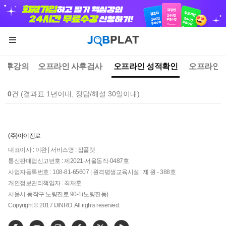
 사후강의
오프라인 사후검사
오프라인 성적확인
오프라인 
0
건 (결과표 1년이내, 정답/해설 30일이내)
(주)아이진로
대표이사 : 이완 | 서비스명 : 잡플랫
통신판매업신고번호 : 제2021-서울동작-0487호
사업자등록번호 : 108-81-65607 | 원격평생교육시설 : 제 원 - 388호
개인정보관리책임자 : 최재훈
서울시 동작구 노량진로 90-1(노량진동)
Copyright © 2017 IJINRO. All rights reserved.