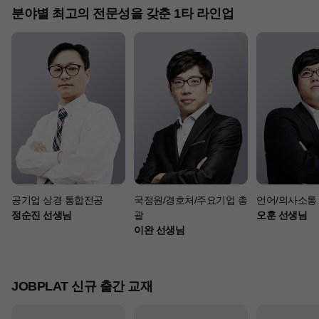
분야별 최고의 전문성을 갖춘 1타 라인업
공기업 상경 통합전공
국정원/경호처/주요기업 총
언어/의사소통
정순진 선생님
괄
오훈 선생님
이완 선생님
JOBPLAT 신규 출간 교재