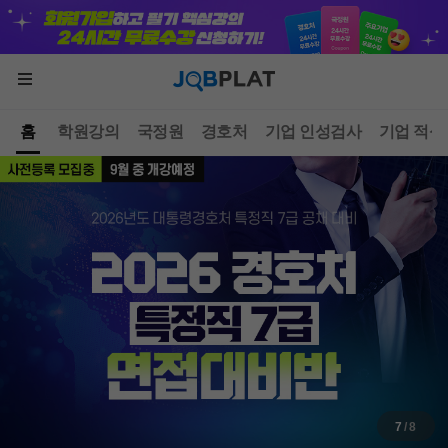
홈
학원강의
국정원
경호처
기업 인성검사
기업 적성
7
/ 8