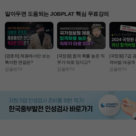
알아두면 도움되는 JOBPLAT 핵심 무료강의
[경호처] 채용에서만 보는
[국정원] 합격 확률 높은 직
[국정원] 7급 공채
특이한 면접은?
무가 따로 있다고?
격비법 대공개
잡플랫TV
잡플랫TV
잡플랫TV