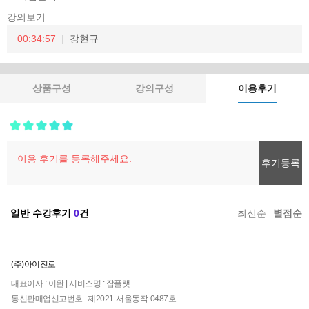
강의보기
00:34:57
강현규
상품구성
강의구성
이용후기
후기등록
일반 수강후기
0
건
최신순
별점순
(주)아이진로
대표이사 : 이완 | 서비스명 : 잡플랫
통신판매업신고번호 : 제2021-서울동작-0487호