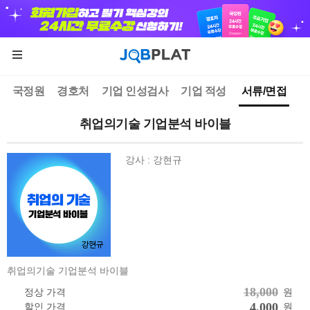
국정원
경호처
기업 인성검사
기업 적성
서류/면접
취업의기술 기업분석 바이블
강사 : 강현규
취업의기술 기업분석 바이블
18,000
정상 가격
원
4,000
할인 가격
원