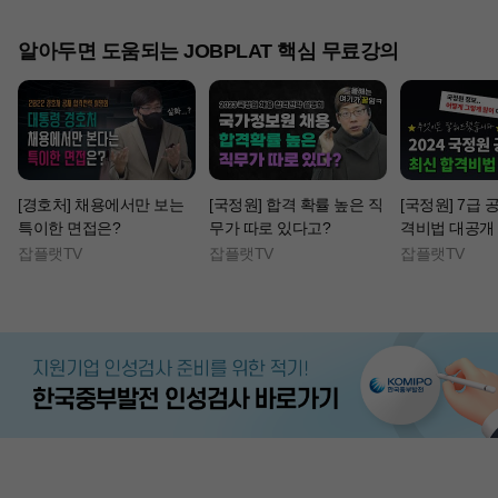
알아두면 도움되는 JOBPLAT 핵심 무료강의
[경호처] 채용에서만 보는
[국정원] 합격 확률 높은 직
[국정원] 7급 
특이한 면접은?
무가 따로 있다고?
격비법 대공개
잡플랫TV
잡플랫TV
잡플랫TV