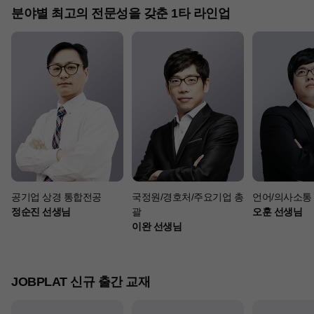
분야별 최고의 전문성을 갖춘 1타 라인업
공기업 상경 통합전공
국정원/경호처/주요기업 총
언어/의사소통
정순진 선생님
괄
오훈 선생님
이완 선생님
JOBPLAT 신규 출간 교재