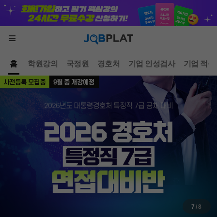
홈
학원강의
국정원
경호처
기업 인성검사
기업 적성
7
/ 8